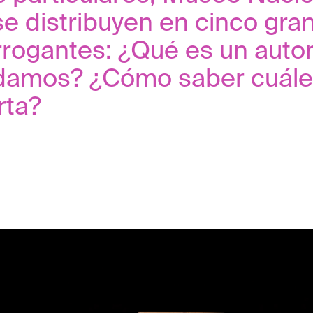
 se distribuyen en cinco gra
errogantes: ¿Qué es un aut
udamos? ¿Cómo saber cuále
rta?