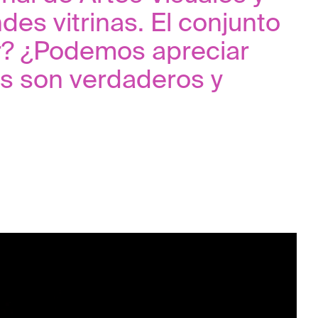
ndes vitrinas. El conjunto
or? ¿Podemos apreciar
s son verdaderos y