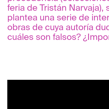
feria de Tristán Narvaja),
plantea una serie de int
obras de cuya autoría d
cuáles son falsos? ¿Impo