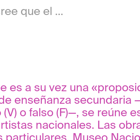
el sol es una estrella
que es a su vez una «propos
ía de enseñanza secundaria 
(V) o falso (F)—, se reúne e
tistas nacionales. Las obra
 particulares, Museo Nacion