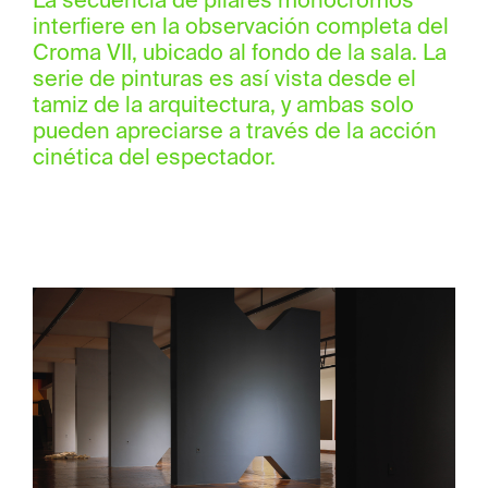
La secuencia de pilares monocromos
interfiere en la observación completa del
Croma VII, ubicado al fondo de la sala. La
serie de pinturas es así vista desde el
tamiz de la arquitectura, y ambas solo
pueden apreciarse a través de la acción
cinética del espectador.