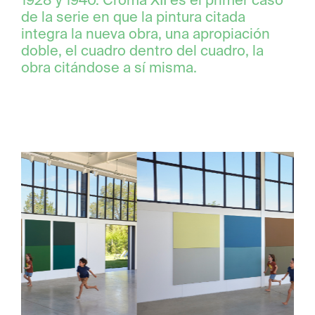
1928 y 1940. Croma XII es el primer caso
de la serie en que la pintura citada
integra la nueva obra, una apropiación
doble, el cuadro dentro del cuadro, la
obra citándose a sí misma.