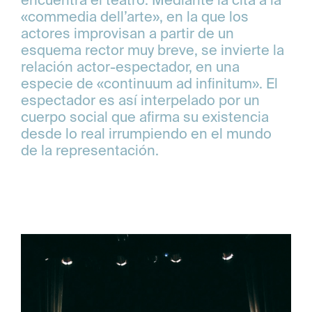
encuentra el teatro. Mediante la cita a la
«commedia dell’arte», en la que los
actores improvisan a partir de un
esquema rector muy breve, se invierte la
relación actor-espectador, en una
especie de «continuum ad infinitum». El
espectador es así interpelado por un
cuerpo social que afirma su existencia
desde lo real irrumpiendo en el mundo
de la representación.