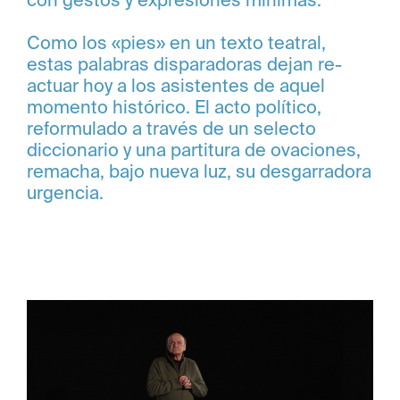
con gestos y expresiones mínimas.
Como los «pies» en un texto teatral,
estas palabras disparadoras dejan re-
actuar hoy a los asistentes de aquel
momento histórico. El acto político,
reformulado a través de un selecto
diccionario y una partitura de ovaciones,
remacha, bajo nueva luz, su desgarradora
urgencia.